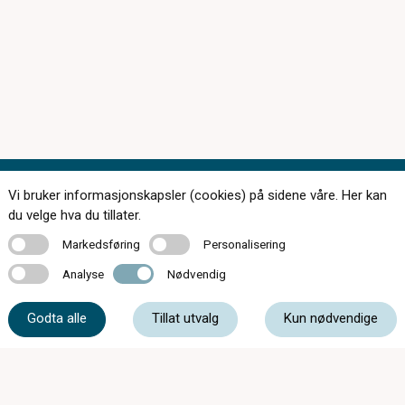
Vi bruker informasjonskapsler (cookies) på sidene våre. Her kan
Kontakt oss
du velge hva du tillater.
Markedsføring
Personalisering
Markedsføring
Personalisering
Analyse
Nødvendig
Analyse
Nødvendig
75 54 44 44
Godta alle
Tillat utvalg
Kun nødvendige